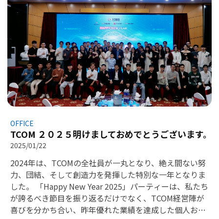
テクノロジー業界において、TCOMにおける女性の役割は
より一層強固に証明されています。当社の女性社員は、
まさにしなやかで力強い「鉄の薔薇（アイアン・ロー
ズ）」です。女性ならではの気品や繊細さを保ちなが
ら、鋭い思考力、高度な専門能力、そして絶え間ないイ
ノベーション精神を発揮しています。TCOMは、女性社員
の皆様が会社の持続的な発展にこれまでも、そしてこれ
からももたらし続ける多大な貢献と価値を、深く尊重
し、誇りに思っております。 この誇りと感謝の気持ちを
込めて、TCOMはささやかなギフトと心温まるメッセージ
カードを用意し、女性社員の一人ひとりに手渡しいたし
OFFICE
ました。物的な価値以上に、これらの贈り物には経営陣
TCOM ２０２５明けましておめでとうございます。
をはじめ、男性社員からの思いやり、理解、そして温か
2025/01/22
い感謝の気持ちが詰め込まれています。この特別な日
2024年は、TCOMの全社員が一丸となり、絶え間ない努
に、女性社員の皆様に喜びと輝く笑顔をお届けできれば
力、団結、そして創造力を発揮した特別な一年となりま
幸いです。 世界の重要な半分を占める女性の皆様を称え
した。 「Happy New Year 2025」パーティーは、私たち
るこの日に、TCOMはすべてのお母様、お祖母様、そし
が誇るべき節目を振り返るだけでなく、TCOM経営陣が
てすべての女性の皆様へ、最高の祝福をお送りいたしま
喜びを分かち合い、昨年優れた業績を達成した個人およ
す。皆様が常に自分らしく輝き、自信を持ってその魅力