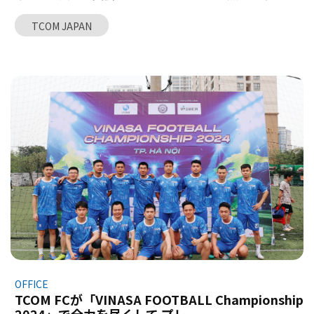
細心の注意を払って、感動的な夜を演出しました。 波の
TCOM JAPAN
音が聞こえる開放的な空間の中で、TCOMERS は感情が
爆発する夜を過ごしました。豪華な景品が当たる魅力的
なミニゲームに加え、全員が DJ のエネルギッシュなミッ
クスにより座っていることもできず、会場は興奮の渦に
包まれました。 ガラディナーは、ムイネーでの 4 日 3 夜
の旅の完璧なハイライトであり、このパーティーは、会
社から全ての TCOMERS への感謝の気持ちを込めたもの
です。 これからも遠くへ、長く一緒に旅し、TCOM の素
晴らしい旅に参加し続けましょう！ ガラディナーの素晴
らしい瞬間をいくつかご覧ください。
OFFICE
TCOM FCが「VINASA FOOTBALL Championship