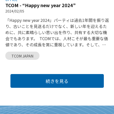
TCOM - “Happy new year 2024”
2024/02/05
「Happy new year 2024」パーティは過去1年間を振り返
り、古いことを見送るだけでなく、新しい年を迎えるた
めに、共に素晴らしい思い出を作り、共有する大切な機
会でもあります。 TCOMでは、人材こそが最も重要な価
値であり、その成長を常に重視しています。そして、
「Happy New Year 2024」の機会を借りて、TCOMの発
TCOM JAPAN
展に貢献し、共に試練を乗り越え、今後もTCOMが社会
に価値を創造し続けるために尽力してくださった全ての
社員の皆様に、心からの感謝をお伝えいたします。 私た
ちが共に成し遂げた成果は、2024年に向けた確固たる基
続きを見る
盤となり、各メンバーがTCOMの成長と価値創造の大きな
絵画において重要な役割を果たしています。 TCOMは全
てのTCOMersの皆様に感謝し、「Happy New Year
2024」パーティーにご参加いただいたお客様に心からの
感謝を申し上げます。 それでは、パーティーの感動的な
瞬間を振り返りましょう。