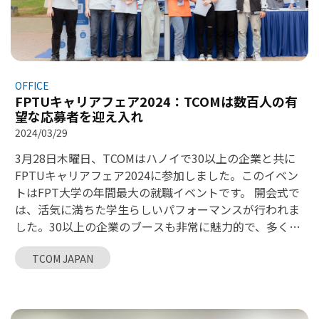
OFFICE
FPTUキャリアフェア2024：TCOMは数百人の有
望な応募者を迎え入れ
2024/03/29
3月28日木曜日、TCOMはハノイで30以上の企業と共に
FPTUキャリアフェア2024に参加しました。このイベン
トはFPT大学の年間最大の就職イベントです。 開会式で
は、活気に満ちた学生らしいパフォーマンスが行われま
した。30以上の企業のブースも非常に魅力的で、多くの
ミニゲームやプレゼントの機会、上級採用担当者との接
TCOM JAPAN
触や面接のチャンスがありました。 TCOMはFPTの信頼
できるパートナーであり、テクノロジー企業として、FPT
大学のカリキュラムに合った多くの職種を持っていま
す。そのため、TCOMの採用担当者は、数百人の学生と対