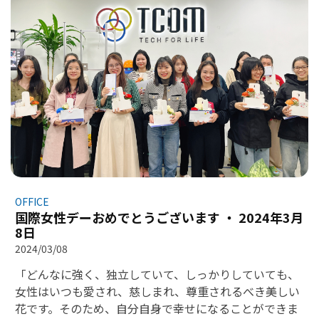
面し、TCOMでの就職機会についてアドバイスを行いま
した。 TCOMは常に信頼できるパートナーであり、皆さ
んを歓迎し、インターンシップや勤務の機会を提供しま
す！ このイベントを通じて、TCOMは皆さんが若さの情
熱を保ち続け、夢中になって理想の仕事を見つけられる
ことを願っています。 イベントの様子の写真をぜひご覧
ください。
OFFICE
国際女性デーおめでとうございます ・ 2024年3月
8日
2024/03/08
「どんなに強く、独立していて、しっかりしていても、
女性はいつも愛され、慈しまれ、尊重されるべき美しい
花です。そのため、自分自身で幸せになることができま