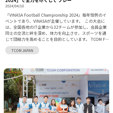
2024」で全力を尽くして プレー
2024/04/10
「VINASA Football Championship 2024」毎年恒例のイ
ベントであり、VINASAが主催しています。 この大会に
は、全国各地のIT企業から32チームが参加し、会員企業
同士の交流と絆を深め、体力を向上させ、スポーツを通
じて団結力を高めることを目的としています。 TCOM FC
は、初戦から2試合を戦い抜き、全力でプレーし、観客に
TCOM JAPAN
魅力的でスリリングな試合を提供しました。 2試合で6ゴ
ールを挙げたTCOM FCは、会社から6つの賞品を受け取
りました。おめでとうございます、TCOM FC！ TCOM FC
の試合の忘れられない瞬間を振り返りましょう。