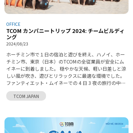
OFFICE
TCOM カンパニートリップ 2024: チームビルディ
ング
2024/08/23
ホーチミン市で１日の宿泊と遊びを終え、ハノイ、ホー
チミン市、東京（日本）のTCOMの全従業員が安全にム
イネーに到着しました。 穏やかな天候、軽い日差しと涼
しい風が吹き、遊びとリラックスに最適な環境でした。
ファンティエット・ムイネーでの 4 日 3 夜の旅行の中
で、チームビルディングはTCOMERSが非常に楽しみにし
TCOM JAPAN
ていたアクティビティの一つでした。全4チームは素晴ら
しいチームワーク精神で、すべての挑戦を乗り越え、運
営委員会から素敵な賞品を獲得しました。 TCOM は、フ
ァンティエット・ムイネーでの美しい思い出が、
TCOMERS一人ひとりに無限のインスピレーションをもた
らすことを確信しています。この旅で新しいエネルギー