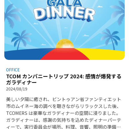
を再充電し、これからも共に更なる高みを目指す道を進
んでいきましょう。 この旅行の素晴らしい瞬間を一緒に
振り返りましょう！ TCOM tin rằng, những kỷ niệm đẹp
tại Mũi Né - Phan Thiết sẽ khơi dậy nguồn cảm hứng
bất tận ở mỗi TCOMERS. Chúng ta đã được tái tạo
nguồn năng lượng mới để tiếp tục đồng hành cùng
nhau trên hành trình chinh phục những ngọn núi cao
hơn. Hãy cùng nhìn lại những khoảnh khắc ấn tượng
trong chuyến đi này!
OFFICE
TCOM カンパニートリップ 2024: 感情が爆発する
ガラディナー
2024/08/19
美しい夕陽に癒され、ビントゥアン省ファンティエット
市のムイネー海の調べを聴きながらリラックスした後、
TCOMERS は豪華なガラディナーの空間に浸りました。
ガラディナーは、感謝の気持ちを込めたディナーパーテ
ィーで、実行委員会が場所、料理、音響、照明の準備に