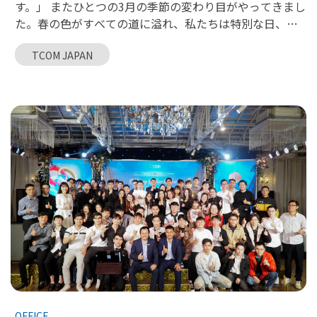
す。」 またひとつの3月の季節の変わり目がやってきまし
た。春の色がすべての道に溢れ、私たちは特別な日、す
なわち世界の半分を称える国際女性デー3月8日を心待ち
TCOM JAPAN
にしています。 この雰囲気に合わせて、TCOMはすべて
の女性に新鮮な花束と素敵な贈り物をお届けします。
TCOMは、皆さんが常に「才能豊かで情熱的、そして堅
実な花」であり続けることを願っています。世界の半分
が常に人生の幸せを見つけ、輝く花のように軽やかで素
晴らしい香りをもたらしますように。
OFFICE