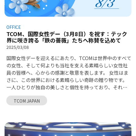
試合日程】 日時： 4月27日（日） 午前7:00 会場： ダイ
ナム・サッカー場（Dai Nam Football Field） 第2ピッチ
住所： 02 Pham Tu Street, Thanh Liet, Thanh Tri,
Hanoi.
OFFICE
TCOM、国際女性デー（3月8日）を祝す：テック
界に咲き誇る「鉄の薔薇」たちへ称賛を込めて
2025/03/08
国際女性デーを迎えるにあたり、TCOMは世界中のすべて
の女性、そして何よりも当社を支える素晴らしい女性社
員の皆様へ、心からの感謝と敬意を表します。 女性はま
さに、この世界における素晴らしい奇跡の贈り物です。
一人ひとりが独自の美しさと個性を持っており、それは
まるで無数の花々が寄り集まり、人生に豊かな色彩と香
TCOM JAPAN
りを添えているかのようです。歴史の歩みの中、そして
現代の歩みにおいても、女性は常に人生、仕事、芸術に
おける尽きることのないインスピレーションの源であ
り、持続可能な社会発展を推し進める重要な原動力とな
っています。 高い論理思考とプレッシャーが求められる