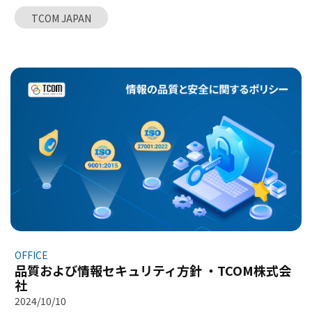
びチームの貢献を称える機会でもあります。 私たちは多
を放ち、キャリアにおいて多くの成功を収め、そして人
TCOM JAPAN
くの重要な節目を迎えました。プロジェクトの成功、市
生における充実した幸福を享受されることを心より祈念
場拡大、そして業務効率の最適化を目指した社内改善に
いたします。
至るまで、多くの成果を上げることができました。これ
らの成功は、会社のすべての個人およびチームの貢献、
そして信頼できるパートナーの継続的な支援なしには成
し遂げられませんでした。 新しい一年が幕を開け、よ
り大きな期待と事前に練った戦略的な目標が待ち受けて
います。TCOMは責任感・創造性・協力の精神をもって、
新たな高みへと挑戦し続け、お客様や社会に卓越した価
値を提供していくことを確信しています。 新年を心から
迎え、さらなる飛躍に向けて前進していきましょう！ 皆
さまにとって、健康と幸せ、そして輝かしい成功に満ち
た一年となりますように。
OFFICE
品質および情報セキュリティ方針 ・TCOM株式会
社
2024/10/10