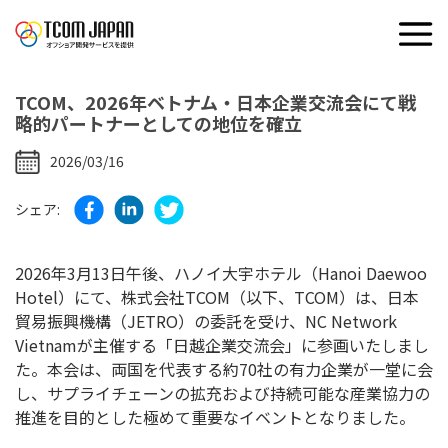
戻る
TCOM、2026年ベトナム・日本企業交流会にて戦
略的パートナーとしての地位を確立
2026/03/16
シェア:
2026
年
3
月
13
日午後、ハノイ大宇ホテル（
Hanoi Daewoo
Hotel
）にて、株式会社
TCOM
（以下、
TCOM
）は、日本
貿易振興機構（
JETRO
）の委託を受け、
NC Network
Vietnam
が主催する「日越企業交流会」に参画いたしまし
た。本会は、両国を代表する約
70
社の有力企業が一堂に会
し、サプライチェーンの拡充および持続可能な産業協力の
推進を目的とした極めて重要なイベントとなりました。