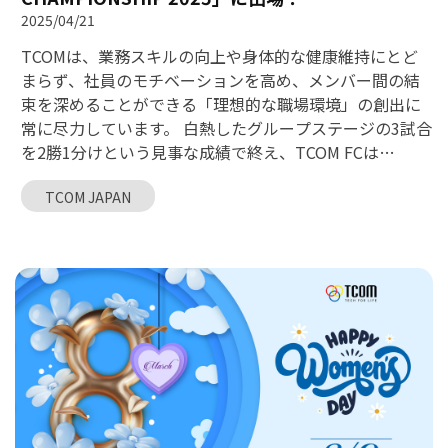
2025/04/21
TCOMは、業務スキルの向上や身体的な健康維持にとど
まらず、社員のモチベーションを高め、メンバー間の結
束を深めることができる「理想的な職場環境」の創出に
常に尽力しています。 白熱したグループステージの3試合
を2勝1分けという見事な成績で終え、TCOM FCは
「VINASA Football Championship 2025」の決勝トーナ
TCOM JAPAN
メント（ベスト16）への進出を勝ち取りました。本大会
は、ハノイ市内のIT企業が一堂に会する権威あるサッカ
ー大会です。 燃え盛るスポーツマンシップを胸に、
TCOM FCの選手たちは全力を尽くしてプレーし、息の合
ったチームワークでピッチ上に素晴らしいプレーの数々
を繰り広げました。 また、3試合で計10ゴールを揺らし
たTCOM FCに対し、会社から10個の特別記念品が授与さ
れました。TCOM FCの皆さん、本当におめでとうござい
ます！ 引き続き、次戦に臨むTCOM FCの戦士たちへ熱い
声援を送り、チームの士気をさらに高めていきましょ
う！の皆様の全力の応援をお願いいたします。 【次戦の